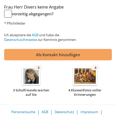
Frau
Herr
Divers
keine Angabe
vorzeitig abgegangen?
* Pflichtfelder
Ich akzeptiere die
AGB
und habe die
Datenschutzhinweise
zur Kenntnis genommen.
Als Kontakt hinzufügen
3
4
3 Schulfreunde warten
4 Klassenfotos voller
auf Sie
Erinnerungen
Personensuche
AGB
Datenschutz
Impressum