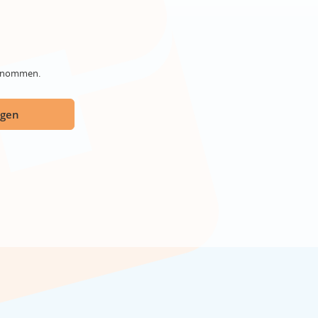
genommen.
ügen