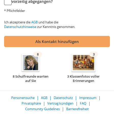
vorzeitig abgegangen?
* Pflichtfelder
Ich akzeptiere die
AGB
und habe die
Datenschutzhinweise
zur Kenntnis genommen.
Als Kontakt hinzufügen
8
3
8 Schulfreunde warten
3 Klassenfotos voller
auf Sie
Erinnerungen
Personensuche
AGB
Datenschutz
Impressum
Privatsphäre
Vertrag kündigen
FAQ
Community Guidelines
Barrierefreiheit