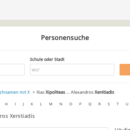
Personensuche
Schule oder Stadt
chnamen mit X
Ilias
Xipoliteas
... Alexandros
Xenitiadis
H
I
J
K
L
M
N
O
P
Q
R
S
T
U
dros Xenitiadis