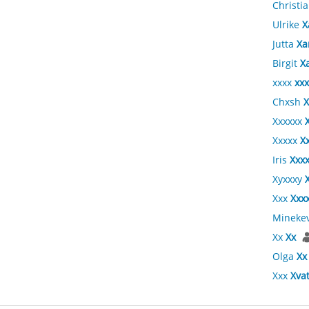
Christi
Ulrike
X
Jutta
Xa
Birgit
X
xxxx
xxx
Chxsh
X
Xxxxxx
Xxxxx
X
Iris
Xxx
Xyxxxy
Xxx
Xxx
Mineke
Xx
Xx
Olga
Xx
Xxx
Xva