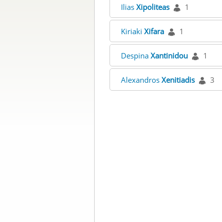
Ilias
Xipoliteas
1
Kiriaki
Xifara
1
Despina
Xantinidou
1
Alexandros
Xenitiadis
3