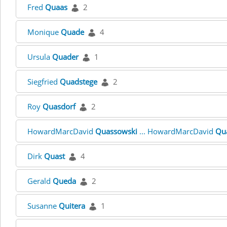
Fred
Quaas
2
Monique
Quade
4
Ursula
Quader
1
Siegfried
Quadstege
2
Roy
Quasdorf
2
HowardMarcDavid
Quassowski
... HowardMarcDavid
Qu
Dirk
Quast
4
Gerald
Queda
2
Susanne
Quitera
1