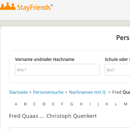
Per
Vorname und/oder Nachname
Schule oder 
Startseite
Personensuche
Nachnamen mit Q
Fred
Qu
A
B
C
D
E
F
G
H
I
J
K
L
M
Fred Quaas ... Christoph Quenkert