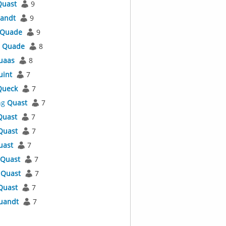
Quast
9
andt
9
Quade
9
s
Quade
8
uaas
8
uint
7
Queck
7
ng
Quast
7
Quast
7
Quast
7
uast
7
Quast
7
s
Quast
7
Quast
7
uandt
7