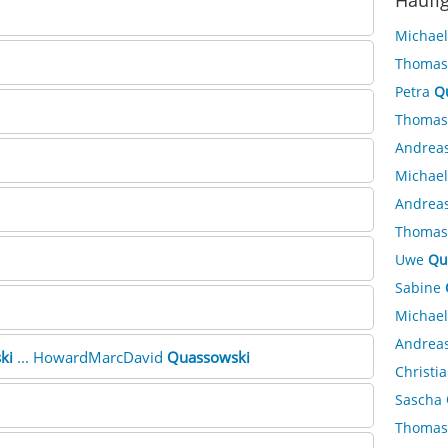
Häufi
Michae
Thoma
Petra
Q
Thoma
Andrea
Michae
Andrea
Thoma
Uwe
Qu
Sabine
Michae
Andrea
ki
... HowardMarcDavid
Quassowski
Christi
Sascha
Thoma