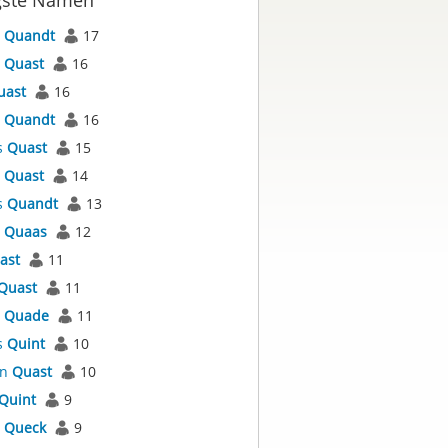
gste Namen
l
Quandt
17
s
Quast
16
uast
16
s
Quandt
16
s
Quast
15
l
Quast
14
s
Quandt
13
s
Quaas
12
ast
11
Quast
11
l
Quade
11
s
Quint
10
an
Quast
10
Quint
9
s
Queck
9