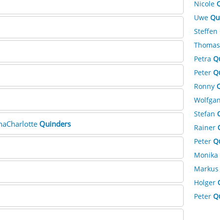
Nicole
Uwe
Qu
Steffen
Thoma
Petra
Q
Peter
Q
Ronny
Wolfga
Stefan
enaCharlotte
Quinders
Rainer
Peter
Q
Monika
Marku
Holger
Peter
Q