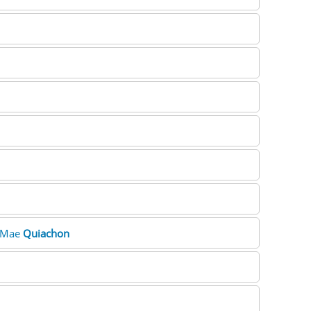
laMae
Quiachon