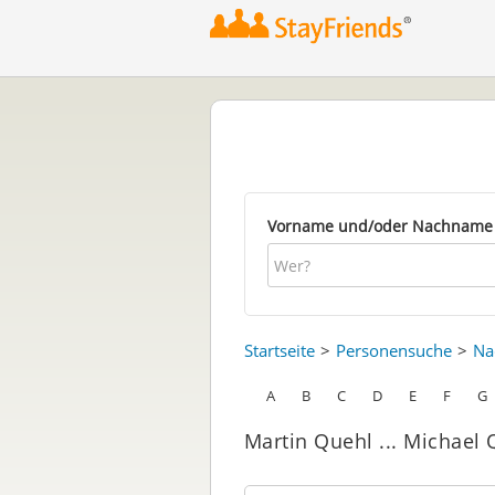
Vorname und/oder Nachname
Startseite
Personensuche
Na
A
B
C
D
E
F
G
Martin Quehl ... Michael