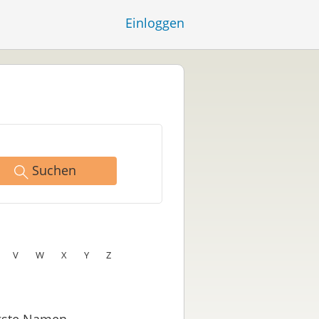
Einloggen
Suchen
V
W
X
Y
Z