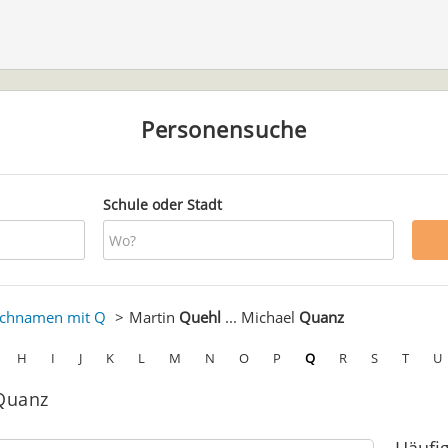
Personensuche
Schule oder Stadt
chnamen mit Q
Martin
Quehl
... Michael
Quanz
H
I
J
K
L
M
N
O
P
Q
R
S
T
U
 Quanz