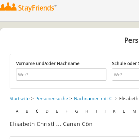
Per
Vorname und/oder Nachname
Schule oder 
Startseite
Personensuche
Nachnamen mit C
Elisabet
A
B
C
D
E
F
G
H
I
J
K
L
M
Elisabeth Christl ... Canan Cön