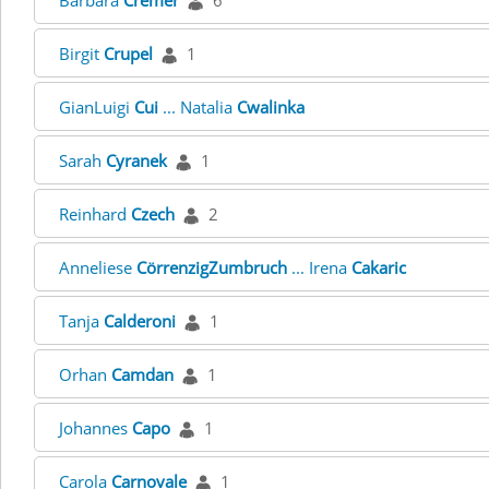
Barbara
Cremer
6
Birgit
Crupel
1
GianLuigi
Cui
... Natalia
Cwalinka
Sarah
Cyranek
1
Reinhard
Czech
2
Anneliese
CörrenzigZumbruch
... Irena
Cakaric
Tanja
Calderoni
1
Orhan
Camdan
1
Johannes
Capo
1
Carola
Carnovale
1