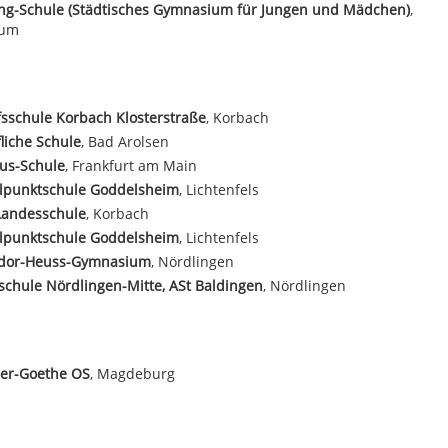
ing-Schule (Städtisches Gymnasium für Jungen und Mädchen)
,
hum
sschule Korbach Klosterstraße
, Korbach
liche Schule
, Bad Arolsen
us-Schule
, Frankfurt am Main
elpunktschule Goddelsheim
, Lichtenfels
Landesschule
, Korbach
elpunktschule Goddelsheim
, Lichtenfels
dor-Heuss-Gymnasium
, Nördlingen
schule Nördlingen-Mitte, ASt Baldingen
, Nördlingen
ler-Goethe OS
, Magdeburg