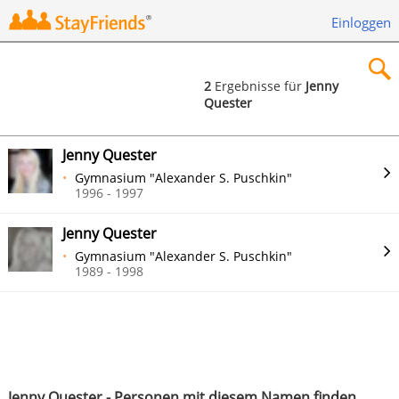
Einloggen
2
Ergebnisse für
Jenny
Quester
×
Jenny Quester
Gymnasium "Alexander S. Puschkin"
1996 - 1997
Suchen
Jenny Quester
Gymnasium "Alexander S. Puschkin"
1989 - 1998
Jenny Quester - Personen mit diesem Namen finden