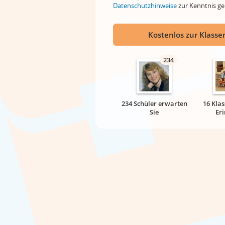
Datenschutzhinweise
zur Kenntnis 
Kostenlos zur Klassen
234
234 Schüler erwarten
16 Klas
Sie
Er