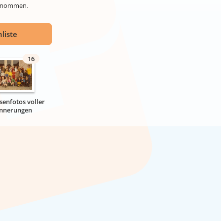
genommen.
liste
16
senfotos voller
innerungen