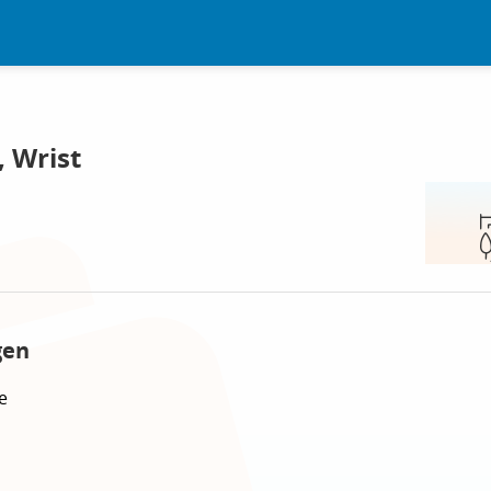
 Wrist
gen
e