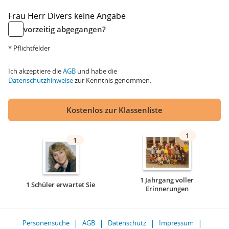
Frau
Herr
Divers
keine Angabe
vorzeitig abgegangen?
* Pflichtfelder
Ich akzeptiere die
AGB
und habe die
Datenschutzhinweise
zur Kenntnis genommen.
Kostenlos zur Klassenliste
1
1
1 Jahrgang voller
1 Schüler erwartet Sie
Erinnerungen
Personensuche
AGB
Datenschutz
Impressum