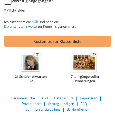
vorzeitig abgegangen?
* Pflichtfelder
Ich akzeptiere die
AGB
und habe die
Datenschutzhinweise
zur Kenntnis genommen.
Kostenlos zur Klassenliste
21
17
21 Schüler erwarten
17 Jahrgänge voller
Sie
Erinnerungen
Personensuche
AGB
Datenschutz
Impressum
Privatsphäre
Vertrag kündigen
FAQ
Community Guidelines
Barrierefreiheit