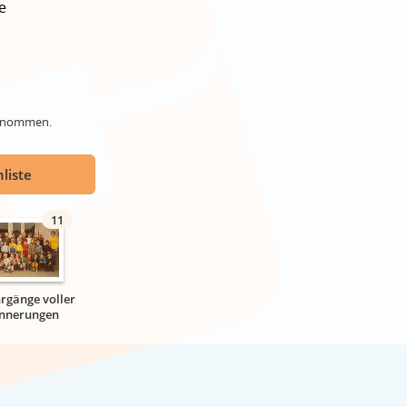
e
genommen.
liste
11
hrgänge voller
innerungen