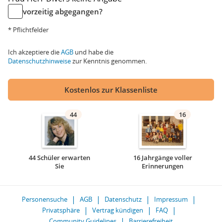
vorzeitig abgegangen?
* Pflichtfelder
Ich akzeptiere die
AGB
und habe die
Datenschutzhinweise
zur Kenntnis genommen.
Kostenlos zur Klassenliste
44
16
44 Schüler erwarten
16 Jahrgänge voller
Sie
Erinnerungen
Personensuche
AGB
Datenschutz
Impressum
Privatsphäre
Vertrag kündigen
FAQ
Community Guidelines
Barrierefreiheit