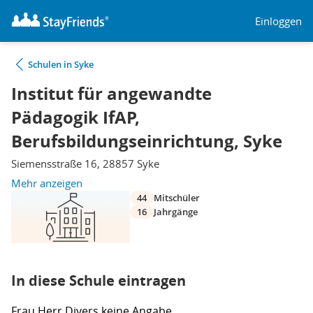
Einloggen
Schulen in Syke
Institut für angewandte
Pädagogik IfAP,
Berufsbildungseinrichtung, Syke
Siemensstraße 16, 28857 Syke
Mehr anzeigen
44
Mitschüler
16
Jahrgänge
In diese Schule eintragen
Frau
Herr
Divers
keine Angabe