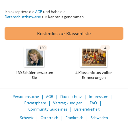
Ich akzeptiere die
AGB
und habe die
Datenschutzhinweise
zur Kenntnis genommen.
Kostenlos zur Klassenliste
139
4
139 Schüler erwarten
4 Klassenfotos voller
Sie
Erinnerungen
Personensuche
AGB
Datenschutz
Impressum
Privatsphäre
Vertrag kündigen
FAQ
Community Guidelines
Barrierefreiheit
Schweiz
Österreich
Frankreich
Schweden