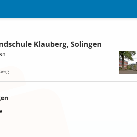
dschule Klauberg, Solingen
gen
berg
gen
e