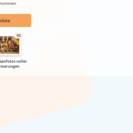
genommen.
liste
92
senfotos voller
innerungen