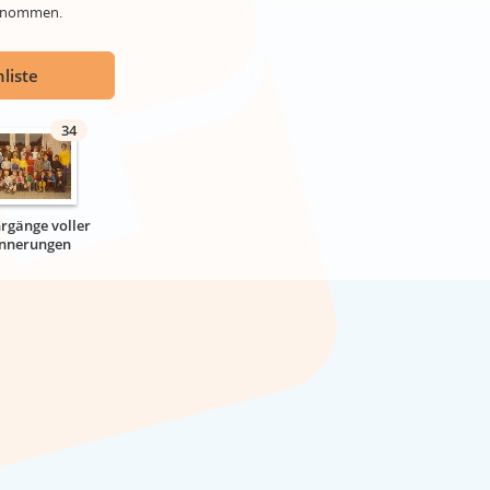
genommen.
liste
34
hrgänge voller
innerungen