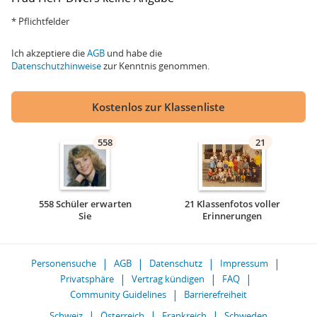
* Pflichtfelder
Ich akzeptiere die
AGB
und habe die
Datenschutzhinweise
zur Kenntnis genommen.
Kostenlos zur Klassenliste
558
21
558 Schüler erwarten
21 Klassenfotos voller
Sie
Erinnerungen
Personensuche
AGB
Datenschutz
Impressum
Privatsphäre
Vertrag kündigen
FAQ
Community Guidelines
Barrierefreiheit
Schweiz
Österreich
Frankreich
Schweden