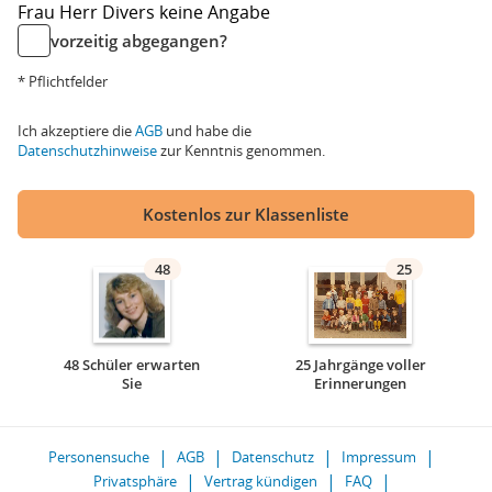
Frau
Herr
Divers
keine Angabe
vorzeitig abgegangen?
* Pflichtfelder
Ich akzeptiere die
AGB
und habe die
Datenschutzhinweise
zur Kenntnis genommen.
Kostenlos zur Klassenliste
48
25
48 Schüler erwarten
25 Jahrgänge voller
Sie
Erinnerungen
Personensuche
AGB
Datenschutz
Impressum
Privatsphäre
Vertrag kündigen
FAQ