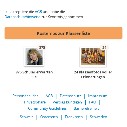
Ich akzeptiere die
AGB
und habe die
Datenschutzhinweise
zur Kenntnis genommen.
Kostenlos zur Klassenliste
875
24
875 Schüler erwarten
24 Klassenfotos voller
Sie
Erinnerungen
Personensuche
AGB
Datenschutz
Impressum
Privatsphäre
Vertrag kündigen
FAQ
Community Guidelines
Barrierefreiheit
Schweiz
Österreich
Frankreich
Schweden