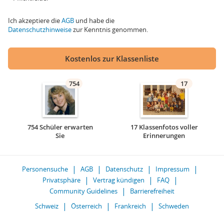
Ich akzeptiere die
AGB
und habe die
Datenschutzhinweise
zur Kenntnis genommen.
Kostenlos zur Klassenliste
754
17
754 Schüler erwarten
17 Klassenfotos voller
Sie
Erinnerungen
Personensuche
AGB
Datenschutz
Impressum
Privatsphäre
Vertrag kündigen
FAQ
Community Guidelines
Barrierefreiheit
Schweiz
Österreich
Frankreich
Schweden