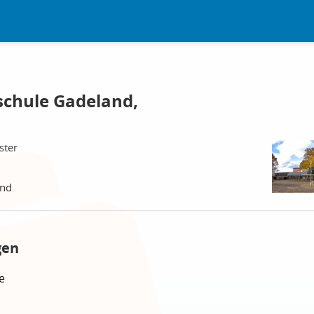
schule Gadeland,
ster
and
gen
e