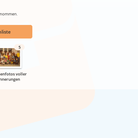
genommen.
liste
5
senfotos voller
innerungen