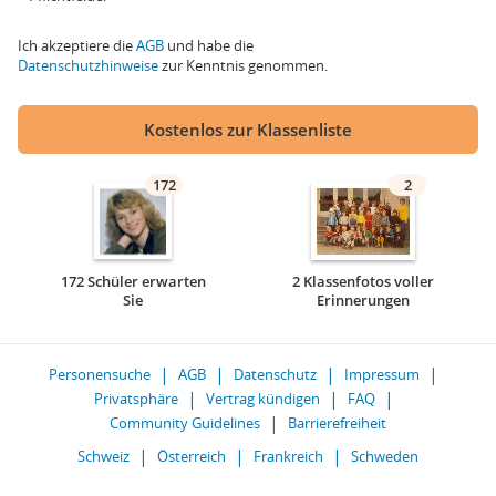
Ich akzeptiere die
AGB
und habe die
Datenschutzhinweise
zur Kenntnis genommen.
Kostenlos zur Klassenliste
172
2
172 Schüler erwarten
2 Klassenfotos voller
Sie
Erinnerungen
Personensuche
AGB
Datenschutz
Impressum
Privatsphäre
Vertrag kündigen
FAQ
Community Guidelines
Barrierefreiheit
Schweiz
Österreich
Frankreich
Schweden