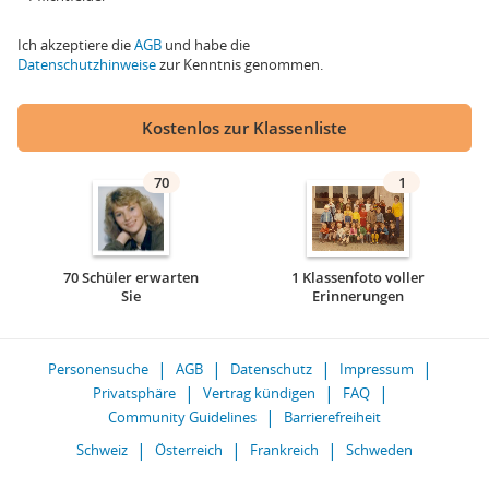
Ich akzeptiere die
AGB
und habe die
Datenschutzhinweise
zur Kenntnis genommen.
Kostenlos zur Klassenliste
70
1
70 Schüler erwarten
1 Klassenfoto voller
Sie
Erinnerungen
Personensuche
AGB
Datenschutz
Impressum
Privatsphäre
Vertrag kündigen
FAQ
Community Guidelines
Barrierefreiheit
Schweiz
Österreich
Frankreich
Schweden