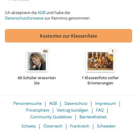
Ich akzeptiere die
AGB
und habe die
Datenschutzhinweise
zur Kenntnis genommen.
Kostenlos zur Klassenliste
60
1
60 Schüler erwarten
1 Klassenfoto voller
Sie
Erinnerungen
Personensuche
AGB
Datenschutz
Impressum
Privatsphäre
Vertrag kündigen
FAQ
Community Guidelines
Barrierefreiheit
Schweiz
Österreich
Frankreich
Schweden