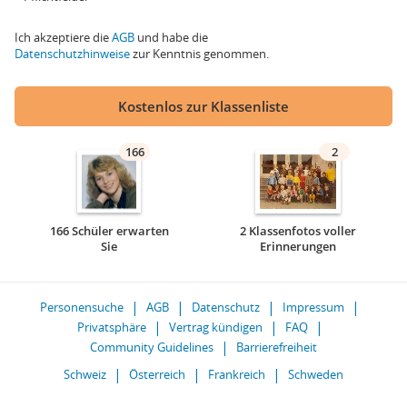
Ich akzeptiere die
AGB
und habe die
Datenschutzhinweise
zur Kenntnis genommen.
Kostenlos zur Klassenliste
166
2
166 Schüler erwarten
2 Klassenfotos voller
Sie
Erinnerungen
Personensuche
AGB
Datenschutz
Impressum
Privatsphäre
Vertrag kündigen
FAQ
Community Guidelines
Barrierefreiheit
Schweiz
Österreich
Frankreich
Schweden