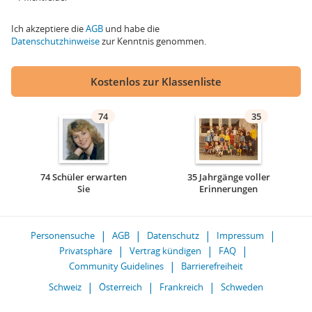
Ich akzeptiere die
AGB
und habe die
Datenschutzhinweise
zur Kenntnis genommen.
Kostenlos zur Klassenliste
74
35
74 Schüler erwarten
35 Jahrgänge voller
Sie
Erinnerungen
Personensuche
AGB
Datenschutz
Impressum
Privatsphäre
Vertrag kündigen
FAQ
Community Guidelines
Barrierefreiheit
Schweiz
Österreich
Frankreich
Schweden