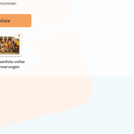
genommen.
liste
1
senfoto voller
innerungen