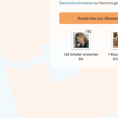
Datenschutzhinweise
zur Kenntnis 
Kostenlos zur Klassen
142
142 Schüler erwarten
1 Klas
Sie
Er