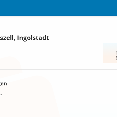
zell, Ingolstadt
gen
e