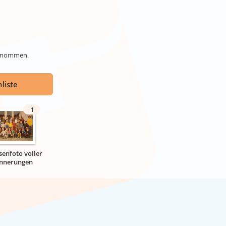
genommen.
liste
1
senfoto voller
innerungen