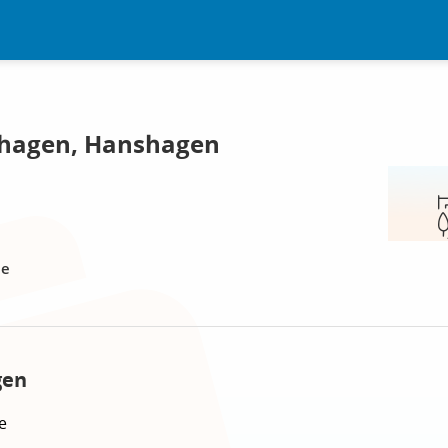
hagen, Hanshagen
le
gen
e