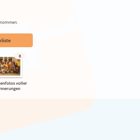
genommen.
liste
8
senfotos voller
innerungen