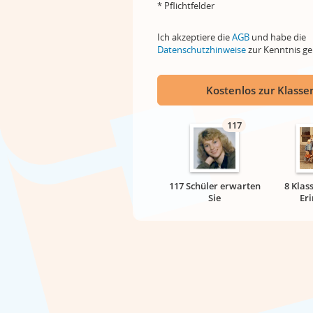
* Pflichtfelder
Ich akzeptiere die
AGB
und habe die
Datenschutzhinweise
zur Kenntnis 
Kostenlos zur Klassen
117
117 Schüler erwarten
8 Klas
Sie
Er