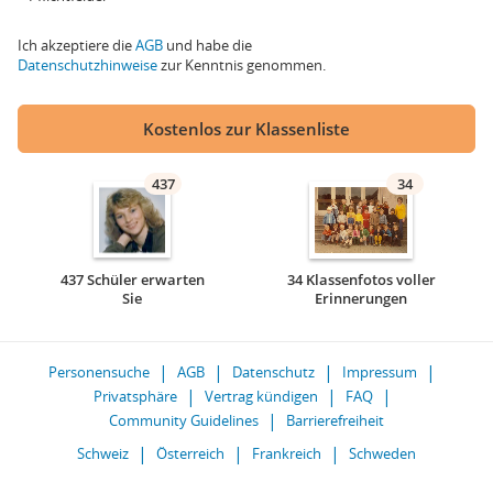
Ich akzeptiere die
AGB
und habe die
Datenschutzhinweise
zur Kenntnis genommen.
Kostenlos zur Klassenliste
437
34
437 Schüler erwarten
34 Klassenfotos voller
Sie
Erinnerungen
Personensuche
AGB
Datenschutz
Impressum
Privatsphäre
Vertrag kündigen
FAQ
Community Guidelines
Barrierefreiheit
Schweiz
Österreich
Frankreich
Schweden