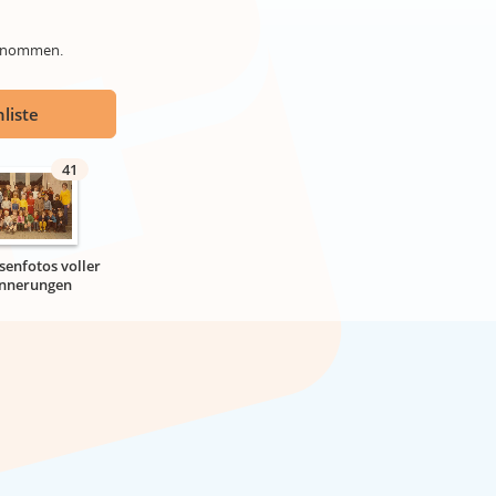
genommen.
liste
41
senfotos voller
innerungen