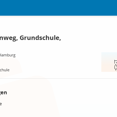
nweg, Grundschule,
 Hamburg
chule
gen
e