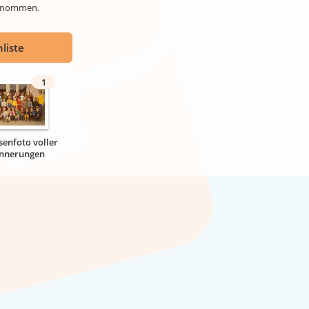
genommen.
liste
1
senfoto voller
innerungen