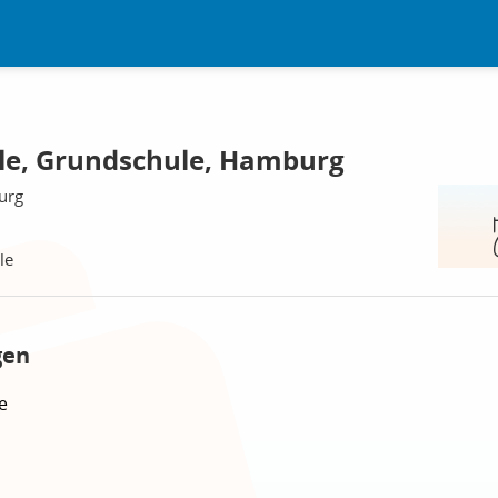
le, Grundschule, Hamburg
urg
le
gen
e