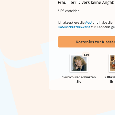
Frau
Herr
Divers
keine Angab
* Pflichtfelder
Ich akzeptiere die
AGB
und habe die
Datenschutzhinweise
zur Kenntnis 
Kostenlos zur Klassen
149
149 Schüler erwarten
2 Klas
Sie
Er