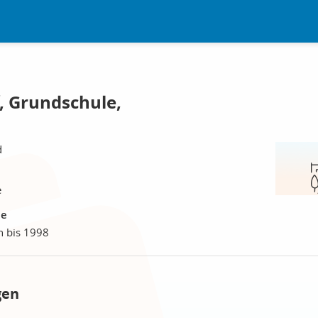
, Grundschule,
d
e
le
n bis 1998
gen