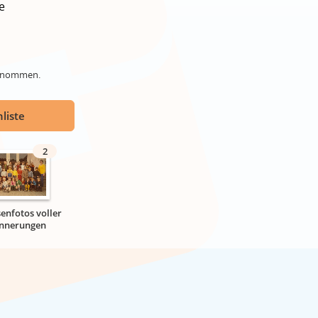
e
genommen.
liste
2
senfotos voller
innerungen