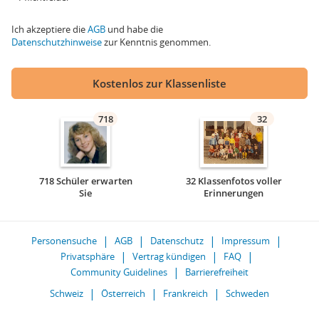
Ich akzeptiere die
AGB
und habe die
Datenschutzhinweise
zur Kenntnis genommen.
Kostenlos zur Klassenliste
718
32
718 Schüler erwarten
32 Klassenfotos voller
Sie
Erinnerungen
Personensuche
AGB
Datenschutz
Impressum
Privatsphäre
Vertrag kündigen
FAQ
Community Guidelines
Barrierefreiheit
Schweiz
Österreich
Frankreich
Schweden