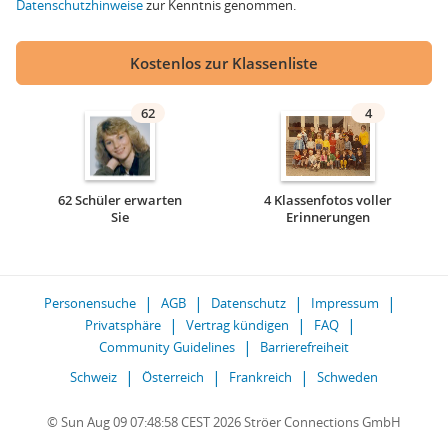
Datenschutzhinweise
zur Kenntnis genommen.
Kostenlos zur Klassenliste
62
4
62 Schüler erwarten
4 Klassenfotos voller
Sie
Erinnerungen
Personensuche
AGB
Datenschutz
Impressum
Privatsphäre
Vertrag kündigen
FAQ
Community Guidelines
Barrierefreiheit
Schweiz
Österreich
Frankreich
Schweden
© Sun Aug 09 07:48:58 CEST 2026 Ströer Connections GmbH