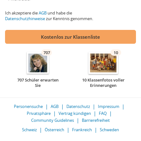
Ich akzeptiere die
AGB
und habe die
Datenschutzhinweise
zur Kenntnis genommen.
Kostenlos zur Klassenliste
707
10
707 Schüler erwarten
10 Klassenfotos voller
Sie
Erinnerungen
Personensuche
AGB
Datenschutz
Impressum
Privatsphäre
Vertrag kündigen
FAQ
Community Guidelines
Barrierefreiheit
Schweiz
Österreich
Frankreich
Schweden