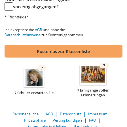
vorzeitig abgegangen?
* Pflichtfelder
Ich akzeptiere die
AGB
und habe die
Datenschutzhinweise
zur Kenntnis genommen.
Kostenlos zur Klassenliste
7
7
7 Jahrgänge voller
7 Schüler erwarten Sie
Erinnerungen
Personensuche
AGB
Datenschutz
Impressum
Privatsphäre
Vertrag kündigen
FAQ
Community Guidelines
Barrierefreiheit