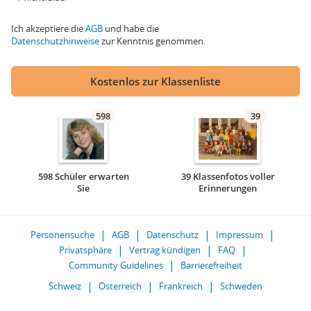
Ich akzeptiere die
AGB
und habe die
Datenschutzhinweise
zur Kenntnis genommen.
Kostenlos zur Klassenliste
598
39
598 Schüler erwarten
39 Klassenfotos voller
Sie
Erinnerungen
Personensuche
AGB
Datenschutz
Impressum
Privatsphäre
Vertrag kündigen
FAQ
Community Guidelines
Barrierefreiheit
Schweiz
Österreich
Frankreich
Schweden