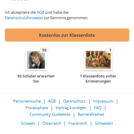
Ich akzeptiere die
AGB
und habe die
Datenschutzhinweise
zur Kenntnis genommen.
Kostenlos zur Klassenliste
93
1
93 Schüler erwarten
1 Klassenfoto voller
Sie
Erinnerungen
Personensuche
AGB
Datenschutz
Impressum
Privatsphäre
Vertrag kündigen
FAQ
Community Guidelines
Barrierefreiheit
Schweiz
Österreich
Frankreich
Schweden