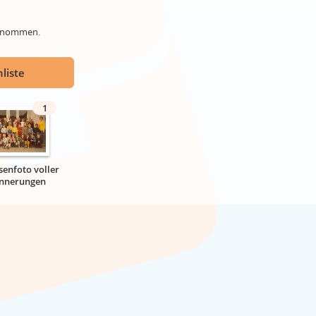
genommen.
liste
1
senfoto voller
innerungen