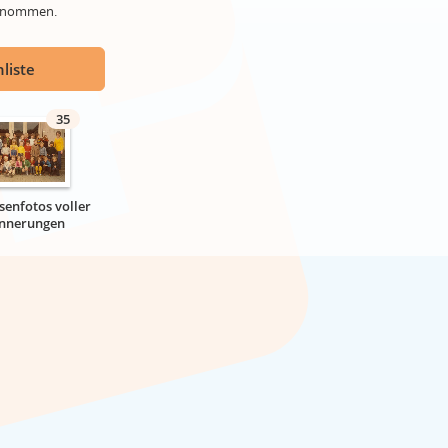
genommen.
liste
35
senfotos voller
innerungen