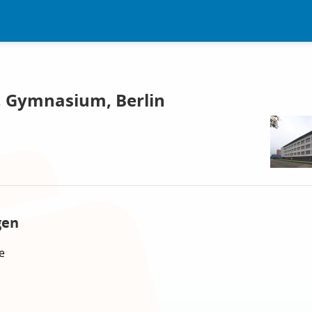
, Gymnasium, Berlin
gen
e