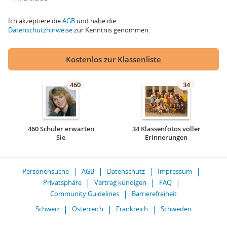
Ich akzeptiere die
AGB
und habe die
Datenschutzhinweise
zur Kenntnis genommen.
Kostenlos zur Klassenliste
460
34
460 Schüler erwarten
34 Klassenfotos voller
Sie
Erinnerungen
Personensuche
AGB
Datenschutz
Impressum
Privatsphäre
Vertrag kündigen
FAQ
Community Guidelines
Barrierefreiheit
Schweiz
Österreich
Frankreich
Schweden