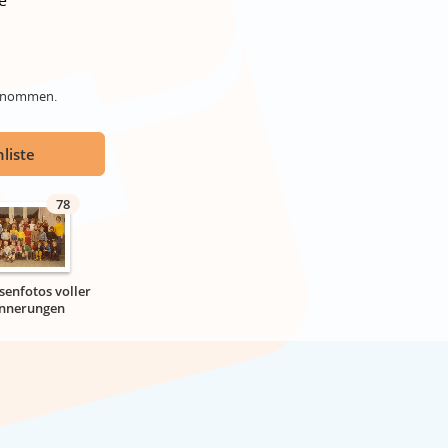
e
genommen.
liste
78
senfotos voller
innerungen