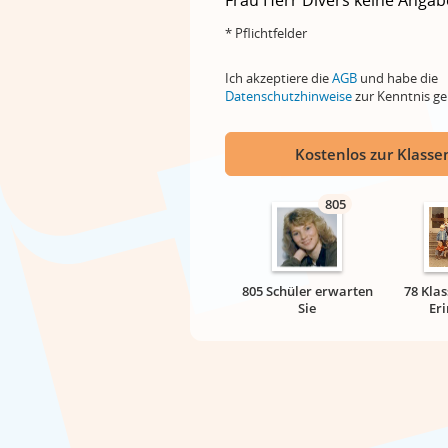
Frau
Herr
Divers
keine Angab
* Pflichtfelder
Ich akzeptiere die
AGB
und habe die
Datenschutzhinweise
zur Kenntnis 
Kostenlos zur Klassen
805
805 Schüler erwarten
78 Klas
Sie
Er