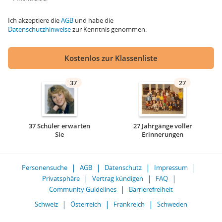
Ich akzeptiere die
AGB
und habe die
Datenschutzhinweise
zur Kenntnis genommen.
Kostenlos zur Klassenliste
37
27
37 Schüler erwarten
27 Jahrgänge voller
Sie
Erinnerungen
Personensuche
AGB
Datenschutz
Impressum
Privatsphäre
Vertrag kündigen
FAQ
Community Guidelines
Barrierefreiheit
Schweiz
Österreich
Frankreich
Schweden