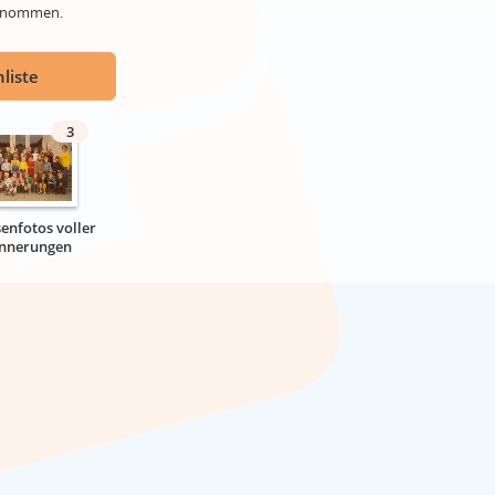
genommen.
liste
3
senfotos voller
innerungen