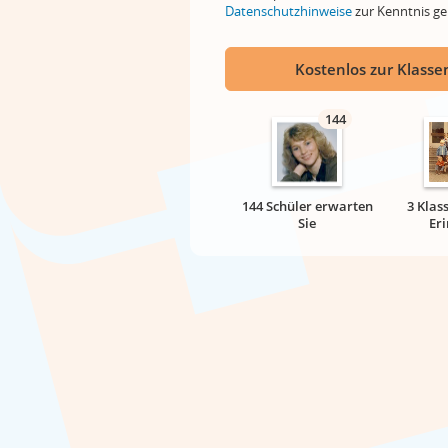
Datenschutzhinweise
zur Kenntnis 
Kostenlos zur Klassen
144
144 Schüler erwarten
3 Klas
Sie
Er