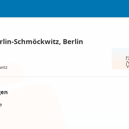
rlin-Schmöckwitz, Berlin
witz
gen
e