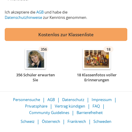
Ich akzeptiere die
AGB
und habe die
Datenschutzhinweise
zur Kenntnis genommen.
Kostenlos zur Klassenliste
356
18
356 Schüler erwarten
18 Klassenfotos voller
Sie
Erinnerungen
Personensuche
AGB
Datenschutz
Impressum
Privatsphäre
Vertrag kündigen
FAQ
Community Guidelines
Barrierefreiheit
Schweiz
Österreich
Frankreich
Schweden