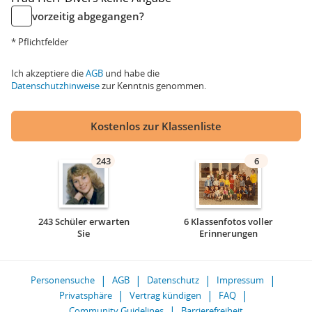
vorzeitig abgegangen?
* Pflichtfelder
Ich akzeptiere die
AGB
und habe die
Datenschutzhinweise
zur Kenntnis genommen.
Kostenlos zur Klassenliste
243
6
243 Schüler erwarten
6 Klassenfotos voller
Sie
Erinnerungen
Personensuche
AGB
Datenschutz
Impressum
Privatsphäre
Vertrag kündigen
FAQ
Community Guidelines
Barrierefreiheit