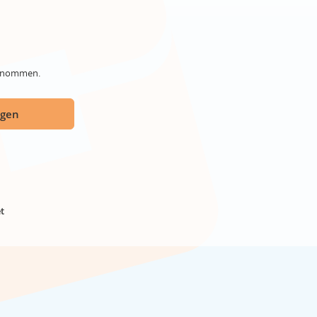
genommen.
ügen
t