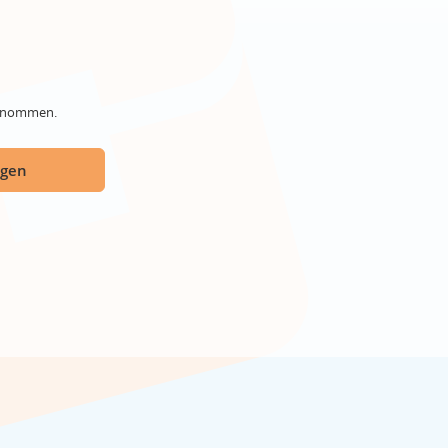
genommen.
ügen